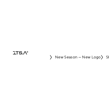
New Season — New Logo
S