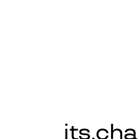
its.
cha